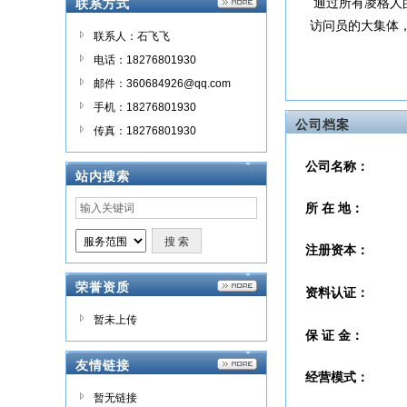
通过所有凌格人
联系方式
访问员的大集体
联系人：石飞飞
电话：18276801930
邮件：360684926@qq.com
手机：18276801930
公司档案
传真：18276801930
公司名称：
站内搜索
所 在 地：
注册资本：
荣誉资质
资料认证：
暂未上传
保 证 金：
友情链接
经营模式：
暂无链接